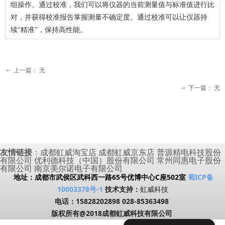
组操作。通过校准，我们可以将仪器的当前测量值与标准值进行比
对，并获得校准报告掌握测量不确定度。通过校准可以让仪器持
续“精准”，保持高性能。
上一篇：
无
ꂃ
下一篇：
无
ꁹ
友情链接
：
成都虹威淘宝店
成都虹威京东店
普源精电科技股份
有限公司
优利德科技（中国）股份有限公司
常州同惠电子股份
有限公司
南京美尔诺电子有限公司
地址：成都市武侯区武科西一路65号优博中心C座502室
蜀ICP备
10003378号-1
技术支持：
虹威科技
电话：15828202898 028-85363498
版权所有
@
2018成都虹威科技有限公司